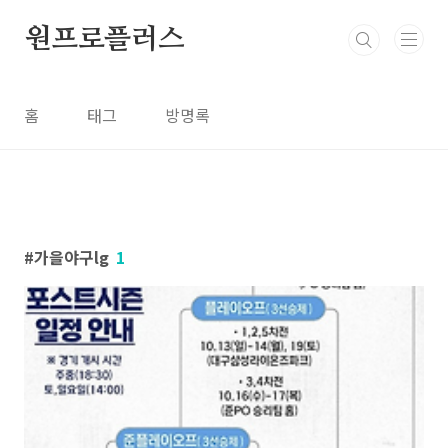
본문 바로가기
원프로플러스
홈
태그
방명록
가을야구lg
1