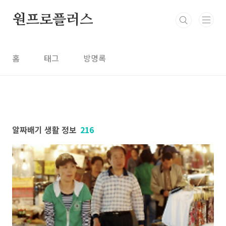
본문 바로가기
원프로플러스
홈
태그
방명록
알짜배기 생활 정보
216