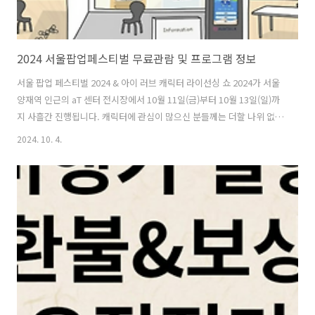
2024 서울팝업페스티벌 무료관람 및 프로그램 정보
​서울 팝업 페스티벌 2024 & 아이 러브 캐릭터 라이선싱 쇼 2024가 서울
양재역 인근의 aT 센터 전시장에서 10월 11일(금)부터 10월 13일(일)까
지 사흘간 진행됩니다. 캐릭터에 관심이 많으신 분들께는 더할 나위 없는
팝업의 신세계를 경험하실 수 있으며, 무료관람을 위해 사전 등록을 하시
2024. 10. 4.
기 바랍니다. 서울팝업페스티벌 사전등록 >> 1. 서울팝업페스티벌 기
본정보일시 : 2024.10.11(금) ~ 10.13(일)장소 : 양재동 aT센터 제1전시
장관람시간 : 10:00 ~ 17:00전시품목 : 캐릭터, 애니메이션, 웹툰, 만화,
게임, 식품, 아트, 패션 등 팝업 문화 콘텐츠2. 무료관람 사전등록 방법서
울팝업페스티벌은 국내 최초로 캐릭터, 애니메이션, 게임, 웹툰을 넘나
드는 각양각색의 캐릭..