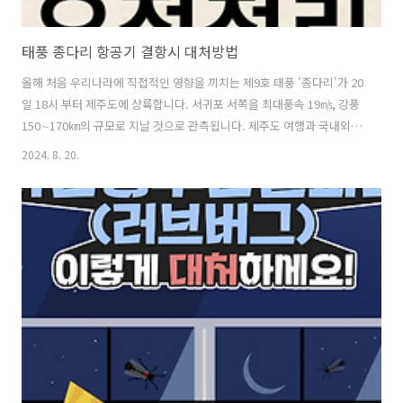
태풍 종다리 항공기 결항시 대처방법
올해 처음 우리나라에 직접적인 영향을 끼치는 제9호 태풍 '종다리'가 20
일 18시 부터 제주도에 상륙합니다. 서귀포 서쪽을 최대풍속 19㎧, 강풍
150∼170㎞의 규모로 지날 것으로 관측됩니다. 제주도 여행과 국내외
여행일정 있으신 분들은 각별히 태풍영향과 비행기 결항에 대한 소식에
2024. 8. 20.
염두하시고, 혹시모를 결항 시 대처방법에 대해 살펴보겠습니다. 제주
공항 결항여부 확인 >> 인천공항 결항여부 확인 >> 태풍으로 인한 비
행기 결항시 대처방법 현재 20일 08시 부로 제주공항에는 급변풍(이륙
방향) 특보가 발효 중입니다. 제주도를 여행하는 일정이 있으시 분들은
제주도가 태풍 영향권에 들어가면 항공기 결항이 대규모로 발생할 수 있
기에 사전에 운항 여부를 확인하고 결항 시 대처방법 및 보상 등에 대해
미리..