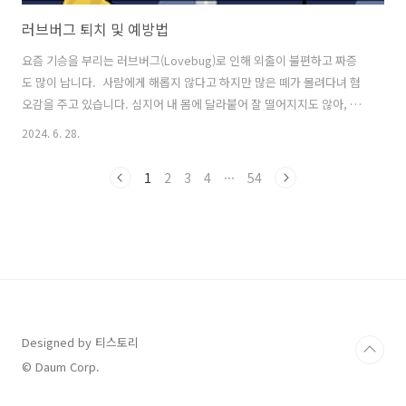
러브버그 퇴치 및 예방법
요즘 기승을 부리는 러브버그(Lovebug)로 인해 외출이 불편하고 짜증
도 많이 납니다. 사람에게 해롭지 않다고 하지만 많은 떼가 몰려다녀 혐
오감을 주고 있습니다. 심지어 내 몸에 달라붙어 잘 떨어지지도 않아, 신
경이 곤두서고 화가 나기까지 합니다. 심지어 실내에서도 방충망을 뚫고
2024. 6. 28.
출현하는 현실이 막막하기에 러브버그를 퇴치하고 예방하는 법에 대해
알려드리겠습니다. 환경부 러브버그 퇴치법 바로가기 러브버그란?러
1
2
3
4
···
54
브버그는 붉은등우단털파리 입니다. 러브버그는 항상 암수 쌍으로 다니
는 것이 특징이며, 사람을 물지는 않고 독성도 없지만 보기에 좋지 않고
생활 속에서 불편함을 느끼게 하기 때문에 문제가 되고 있습니다.러브버
그가 문제를 일으키는 이유러브버그는 사람에게 직접적으로 해를 끼치
지는 않지만, 그들의 존..
Designed by 티스토리
© Daum Corp.