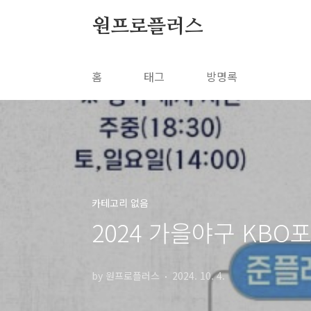
본문 바로가기
원프로플러스
홈
태그
방명록
카테고리 없음
2024 가을야구 KB
by 원프로플러스
2024. 10. 4.