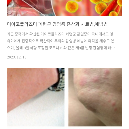
마이코플라즈마 폐렴군 감염증 증상과 치료법,예방법
최근 중국에서 확산된 마이코플라즈마 폐렴군 감염증이 국내에서도 영
유아에게 집중적으로 확산되어 주의와 감염병 예방에 촉각을 세우고 있
으며, 올해 8월 하향 조정된 코로나19와 같은 제4급 법정 감염병에 해당
됩니다. 새로이 발병된 감염병은 아니지만, 증상이 나빠져 폐렴이나 기관
2023. 12. 13.
지확장증 같은 합병증이 생길 수도 있습니다. 특히 소아 환자가 80% 이
상 차지하고 예방 백신이 없어 집단감염 가능성이 큰 만큼 어린이집이나
학교 등 단체 생활을 하는 12세 미만 어린이는 주의가 필요합니다. 질병
관리청 마이코플라즈마 바로가기 1. 마이코플라즈마 페렴군 증상 마이코
플라즈마 폐렴은 마이코플라즈마 폐렴균에 의한 급성 호흡기감염증입니
다. 비말을 통해 감염된 후 2~3주 잠복기를 거쳐 고열과 흉통, 기침 등의
증상이 나타납니다..