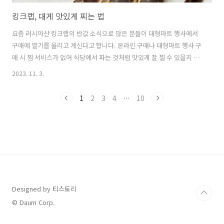
킹크랩, 대게 맛있게 찌는 법
요즘 러시아산 킹크랩의 반값 소식으로 많은 분들이 대형마트 행사에서
구매에 열기를 올리고 계신다고 합니다. 온라인 구매나 대형마트 행사 구
매 시 찜 서비스가 없어 식당에서 파는 것처럼 맛있게 잘 찔 수 있을지 염
려되시는 분들도 많을 듯합니다. 집에서도 맛있게 드 실수 있게 찌는 방
2023. 11. 3.
법에 대해 살펴보겠습니다. 킹크랩, 대게 가위 보러가기 1. 킹크랩 손질
법 1) 크랩의 표면을 흐르는 수돗물로 깨끗이 씻습니다. 2) 내장에 머금은
1
2
3
4
···
10
짠 바닷물을 제거하기 위해, 입 부분에 뾰족한 물건(칼, 가위, 젓가락 등)
으로 깊숙이 찔러 구멍을 내어줍니다. 3) 수돗물을 받아 크랩을 10분가량
담그면서 배와 등을 잡고 몇 차례 눌러줍니다. 바닷물 희석이 되어 짠맛
이 거의 없어지게 됩니다. 2. 찌는 방법 : 찜통에 물을 받고..
Designed by 티스토리
© Daum Corp.