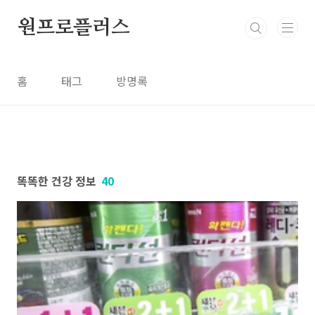
본문 바로가기
원프로플러스
홈
태그
방명록
똑똑한 건강 정보
40