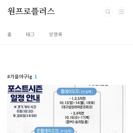
본문 바로가기
원프로플러스
홈
태그
방명록
가을야구lg
1