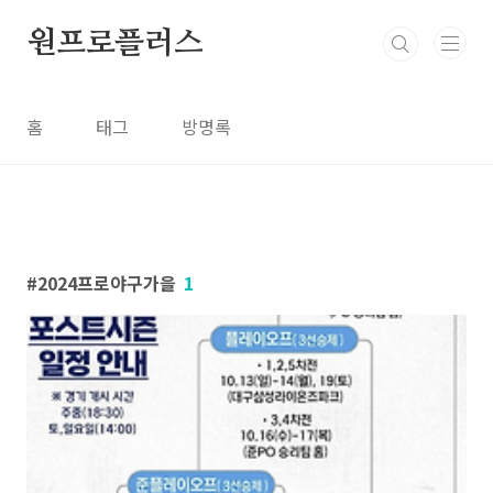
본문 바로가기
원프로플러스
홈
태그
방명록
2024프로야구가을
1