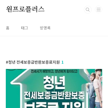
본문 바로가기
원프로플러스
홈
태그
방명록
청년 전세보증금반환보증료지원
1