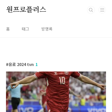
본문 바로가기
원프로플러스
홈
태그
방명록
유로 2024 tvn
1