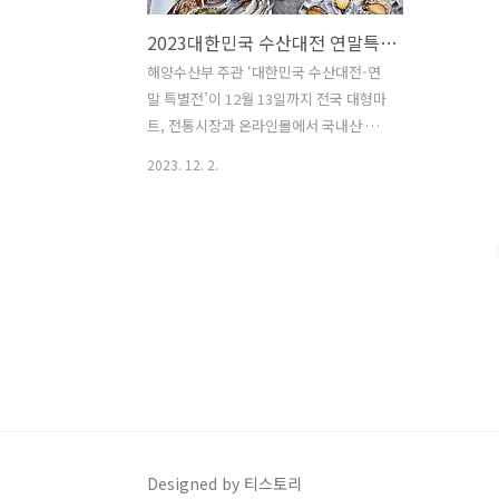
2023대한민국 수산대전 연말특별전 50%할인 및 전통시장 상품권환급
해양수산부 주관 ‘대한민국 수산대전-연
말 특별전’이 12월 13일까지 전국 대형마
트, 전통시장과 온라인몰에서 국내산 수
산물을 최대 60% 할인의 혜택으로 구입
2023. 12. 2.
할 수 있는 행사가 진행 중입니다. 이번 특
별전에서는 대중성 어종인 명태, 고등어,
오징어, 참조기, 마른 멸치, 바닷장어, 굴
등이 할인 판매되며, 특히 전통시장에서
구입 시 25,000원 이상 구입 시 1만 원,
50,000원 이상 구입 시 2만 원의 온누리
상품권 환급도 받을 수 있으니, 자세한 정
보 참조하시기 바랍니다. 1. 온/ 오프라인
할인행사 품목 : 명태, 고등어, 오징어, 조
기(굴비), 마른멸치, 바닷장어 등 국산 수
산물 할인 : 수산대전쿠폰 30% + 자체할
인 포함 최대 60%할인 온라인 쇼핑몰 :
Designed by 티스토리