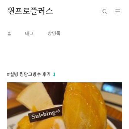
본문 바로가기
원프로플러스
홈
태그
방명록
설빙 킹망고빙수 후기
1