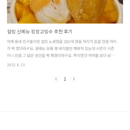
설빙 신메뉴 킹망고빙수 추천 후기
어제 동네 친구들이랑 설빙 노원점을 갔는데 앉을 자리가 없을 만큼 자리
가 꽉 찼더라구요. 원래는 보통 몇 테이블만 채워져 있는데 시즌이 시즌
이니 만큼 그 넓은 공간을 꽉 채웠더라구요. 특이한건 여자들 보다 남자
들끼리 빙수를 많이 먹으러 와서 좀 놀랐습니다. 요즘 세대들은 맥주보다
2023. 8. 13.
빙수를 많이 먹는 느낌이었어요. 내돈 내산 먹어본 후기 먼저, 킹망고빙
수의 외관은 아주 먹음직스럽고 풍부한 망고 조각으로 장식되어 있었어
1
요. 이미 처음 봤을 때부터 기대감이 커졌습니다. 그리고 한 입 베어보니,
신선한 망고의 달콤한 향기와 함께 고소하고 달콤한 우유얼음의 식감이
입안에 퍼져나갔습니다. 우유얼음이 부드럽게 살짝 녹아있어서 숟가락
을 머금을 때마다 입안에서 녹아 쾌적한 느낌이 들었어요. 망고의 진한
맛과 얼음의 시원함..