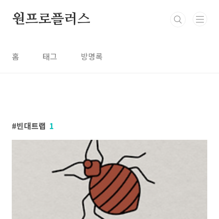
본문 바로가기
원프로플러스
홈
태그
방명록
빈대트랩
1