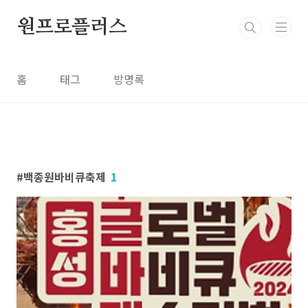
본문 바로가기
원프로플러스
홈
태그
방명록
백종원바비큐축제
1