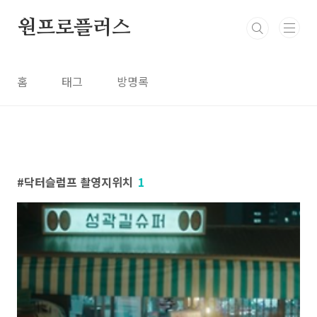
본문 바로가기
원프로플러스
홈
태그
방명록
닥터슬럼프 촬영지위치
1