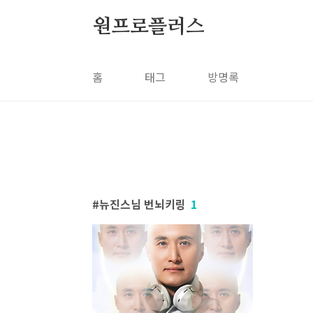
본문 바로가기
원프로플러스
홈
태그
방명록
뉴진스님 번뇌키링
1