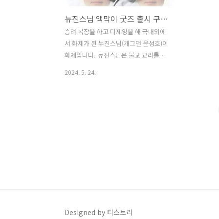
뉴진스님 액막이 굿즈 출시 구매정보
승려 복장을 하고 디제잉을 해 국내외에
서 화제가 된 뉴진스님(개그맨 윤성호)이
화제입니다. 뉴진스님은 불교 교리를
EDM으로 바꿔 부르는 등 공연을 선보이
2024. 5. 24.
면서 인기를 끌고 있습니다. 앞서 대한불
교조계종 총무원장 진우스님이 "젊은 층
에 새로운 불교, 젊은 불교를 알리는 데 뉴
진스님의 역할이 컸다"며 그에게 디제잉
헤드셋을 선물하기도 했습니다. 최근 뉴
진스님의 액을 막아주는 콘셉트로 액막이
굿즈가 출시가 되어 소개를 하며, 예약판
매 상품으로 조기 품절가능하니, 빠르게
구매하시는 것을 추천드립니다. 뉴진스님
액막이굿즈 바로가기 1. 뉴진스님 액막
이 폰케이스출시 기종 : 갤럭시 S10 ~
S24 Ultra, 아이폰 7/8 ~아이폰 15 pro
Designed by 티스토리