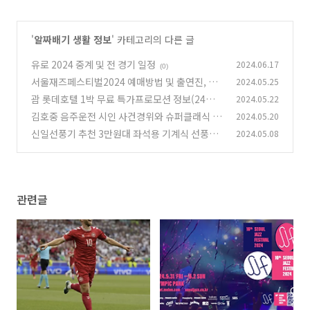
'
알짜배기 생활 정보
' 카테고리의 다른 글
유로 2024 중계 및 전 경기 일정
2024.06.17
(0)
서울재즈페스티벌2024 예매방법 및 출연진, 타
2024.05.25
임테이블
괌 롯데호텔 1박 무료 특가프로모션 정보(24년5
2024.05.22
(0)
월~7월)
김호중 음주운전 시인 사건경위와 슈퍼클래식 콘
2024.05.20
(0)
서트 강행
신일선풍기 추천 3만원대 좌석용 기계식 선풍기
2024.05.08
(0)
내돈내산 조립 후기
(0)
관련글