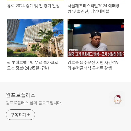
유로 2024 중계 및 전 경기 일정
서울재즈페스티벌2024 예매방
법 및 출연진, 타임테이블
괌 롯데호텔 1박 무료 특가프로
김호중 음주운전 시인 사건경위
모션 정보(24년5월~7월)
와 슈퍼클래식 콘서트 강행
원프로플러스
원프로플러스 님의 블로그입니다.
구독하기