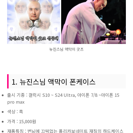
뉴진스님 액막이 굿즈
1. 뉴진스님 액막이 폰케이스
출시 기종 : 갤럭시 S10 ~ S24 Ultra, 아이폰 7/8 ~아이폰 15
pro max
색상 : 흑
가격 : 15,000원
재품특징 : 번뇌에 끄떡없는 폴리카보네이트 재질의 하드케이스