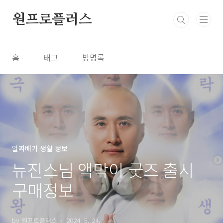
본문 바로가기
원프로플러스
홈
태그
방명록
알짜배기 생활 정보
뉴진스님 액막이 굿즈 출시
구매정보
by 원프로플러스
2024. 5. 24.