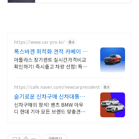
https://www.car-pro.kr/
광고
폭스바겐 최적화 견적 카베이 폭
스바겐 특가차량 무료견적
아틀라스 장기렌트 실시간가격비교
확인하기! 즉시출고 차량 선점! 특가
차종! 수입차 최대 할인 견적! 온라
인계약! 최적가 프로모션 차량 빠른
출고 선점하세요.
https://cafe.naver.com/newcarpresident
광고
슬기로운 신차구매 신차대통령
장기렌트 리스 저렴한 견적
신차구매의 정석! 벤츠 BMW 아우
디 현대 기아 모든 브랜드 맞춤견적
즉시출고 매일 즉시출고 차량 업데
이트 7일 출고완료
1
구독하기