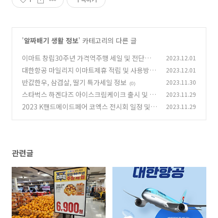
'
알짜배기 생활 정보
' 카테고리의 다른 글
이마트 창립30주년 가격역주행 세일 및 전단정보
2023.12.01
대한항공 마일리지 이마트제휴 적립 및 사용방법
2023.12.01
(0)
반값한우, 삼겹살, 딸기 특가세일 정보
2023.11.30
(0)
(0)
스타벅스 하겐다즈 아이스크림케이크 출시 및 예
2023.11.29
약정보
2023 K핸드메이드페어 코엑스 전시회 일정 및
2023.11.29
(0)
입장료 할인팁
(0)
관련글