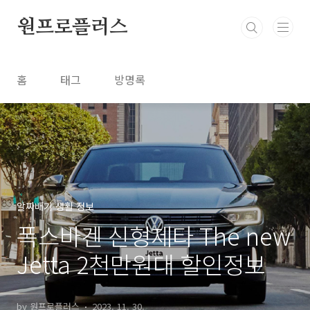
본문 바로가기
원프로플러스
홈
태그
방명록
알짜배기 생활 정보
폭스바겐 신형제타 The new
Jetta 2천만원대 할인정보
by 원프로플러스
2023. 11. 30.