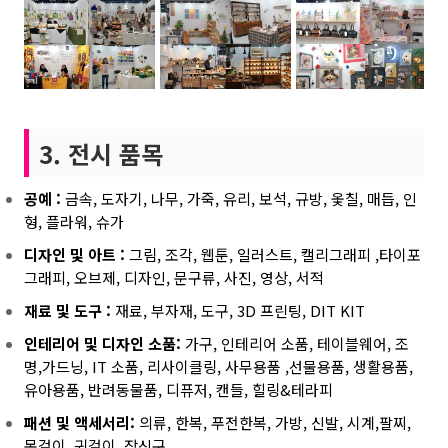
3. 전시 품목
공예 :
금속, 도자기, 나무, 가죽, 유리, 보석,
규방, 옻칠, 매듭, 인
형, 플라워, 슈가
디자인 및 아트 :
그림, 조각, 웹툰, 일러스트, 캘리그래피 ,
타이포
그래피, 오브제, 디자인,
문구류, 사진, 영상, 서적
재료 및 도구 :
재료, 부자재, 도구,
3D 프린팅, DIT KIT
인테리어 및 디자인 소품:
가구, 인테리어 소품, 테이블웨어, 조
명,
가드닝, IT 소품, 리사이클링, 사무용품 ,
선물용품, 생활용품,
유아용품, 반려동물품,
디퓨저, 캔들, 힐링&테라피
패션 및 액세서리:
의류, 한복, 푸전한복, 가방, 신발, 시계,
팔찌,
목걸이, 귀걸이, 장신구