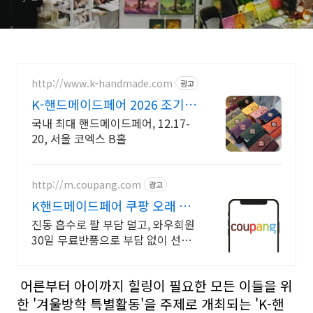
http://www.k-handmade.com
광고
K-핸드메이드페어 2026 조기
신청 기간 참가비 할인
국내 최대 핸드메이드페어, 12.17-
20, 서울 코엑스 B홀
http://m.coupang.com
광고
K핸드메이드페어 쿠팡 오래 쓰
는 고품질 소재 라켓
진동 흡수로 팔 부담 덜고, 와우회원
30일 무료반품으로 부담 없이 선택
하세요. 섬세한 기술의 완성! 쿠팡
로켓배송으로 실력을 한층 더 업그
어른부터 아이까지 힐링이 필요한 모든 이들을 위
레이드하세요.
한 '겨울방학 특별활동'을 주제로 개최되는
'K-핸