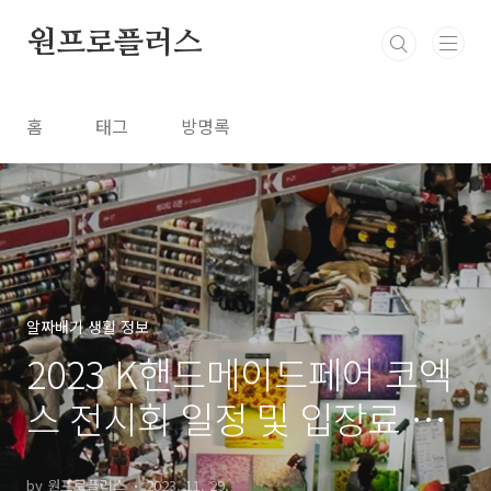
본문 바로가기
원프로플러스
홈
태그
방명록
알짜배기 생활 정보
2023 K핸드메이드페어 코엑
스 전시회 일정 및 입장료 할
인팁
by 원프로플러스
2023. 11. 29.