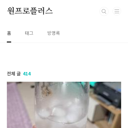
본문 바로가기
원프로플러스
홈
태그
방명록
전체 글
414