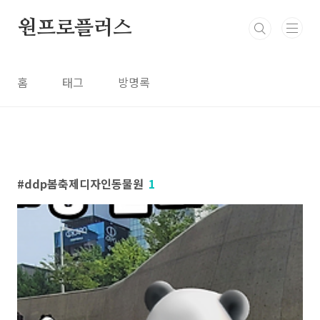
본문 바로가기
원프로플러스
홈
태그
방명록
ddp봄축제디자인동물원
1