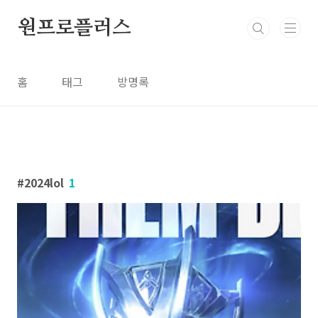
본문 바로가기
원프로플러스
홈
태그
방명록
2024lol
1