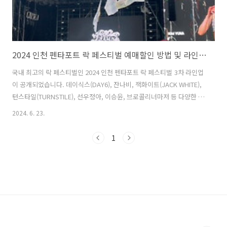
2024 인천 펜타포트 락 페스티벌 예매할인 방법 및 라인업 정보
국내 최고의 락 페스티벌인 2024 인천 펜타포트 락 페스티벌 3차 라인업
이 공개되었습니다. 데이식스(DAY6), 잔나비, 잭화이트(JACK WHITE),
턴스타일(TURNSTILE), 선우정아, 이승윤, 브로콜리너마저 등 다양한 장
르의 뮤지션들이 2024 인천 펜타포트 락 페스티벌에 송도달빛축제공원
2024. 6. 23.
에서 오는 8월2일부터 4일까지 3일간 열립니다. 현재 오픈중인 레귤러
티켓 예매에 본인에게 해당되는 혜택을 체크하셔서 할인된 가격에 티켓
1
을 구매하시기 바랍니다. 락 페스티벌 예매할인 >> 2024 인천 펜타포
트 락 페스티벌 레귤러 티켓레귤러 티켓 가격 : 3일권 (240,000원), 3일
권 (240,000원) , 1일권 (120,000원) - 1인 4매 가능공연연령 : 전체관람
가러닝타임 : 38..