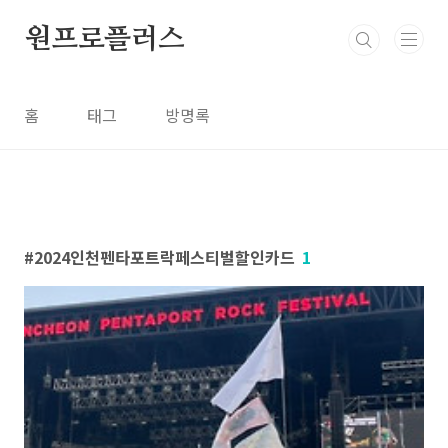
본문 바로가기
원프로플러스
홈
태그
방명록
2024인천펜타포트락페스티벌할인카드
1