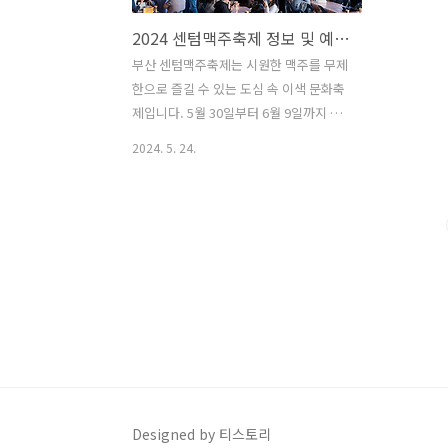
2024 센텀맥주축제 정보 및 예매할인 안내
부산 센텀맥주축제는 시원한 맥주를 무제
한으로 즐길 수 있는 도심 속 이색 문화축
제입니다. 5월 30일부터 6월 9일까지 부
산 영화의 전당 야외광장에서 개최가 됩
2024. 5. 24.
니다. 오후 6시부터 10시까지 11일간 매
일 1,000명 선착순 기념컵 증정하며, 다
양한 공연 및 문화행사 & 맛꿀마 먹거리
를 즐길 수 있습니다. 다양한 축제 프로그
램으로 최고의 걸그룹 댄스팀 공연과 관
객과 함께 즐기는 커버댄스, DJ와 함께하
는 야외 EDM파티까지 초여름 축제의 장
을 마음껏 누리시기 바라며, 입장료 할인
으로 사전에 예매하시는 것을 추천드립니
다. 센텀맥주축제 바로가기 1. 2024 센텀
맥주축제 기본정보기간: 2024. 5.
30(목)~6. 9(일) 18시~22시장소: 부산 영
Designed by 티스토리