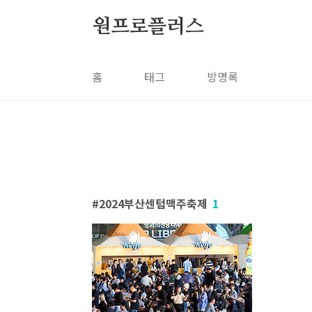
본문 바로가기
원프로플러스
홈
태그
방명록
2024부산센텀맥주축제
1