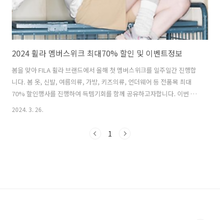
2024 휠라 멤버스위크 최대70% 할인 및 이벤트정보
봄을 맞아 FILA 휠라 브랜드에서 올해 첫 멤버스위크를 일주일간 진행합
니다. 봄 옷, 신발, 여름의류, 가방, 키즈의류, 언더웨어 등 전품목 최대
70% 할인행사를 진행하여 득템기회를 함께 공유하고자합니다. 이번 휠
라 멤버스위크는 일주일간 매일 테마별로 전 카테고리 제품들을 역대급
2024. 3. 26.
저가로 구매할 수 있는 기회입니다. 또한 다양한 이벤트로 더욱 합리적인
쇼핑의 기회가 될 것으로 생각되니, 품절 전 빠르게 둘러보시는 것을 추
1
천드립니다. 1. 2024 휠라(FILA) 멤버스위크 기간 : 03.25~04.01 휠라 멤
버스위크 바로가기 2. 테마별 DAY행사 3월 25일 (월): 서프라이즈DAY
(슈즈, 의류, 가방) 3월 26일 (화): 우먼스DAY (성인, 키즈, 언더웨어) 3월
27일 (수): 컬러풀DAY..