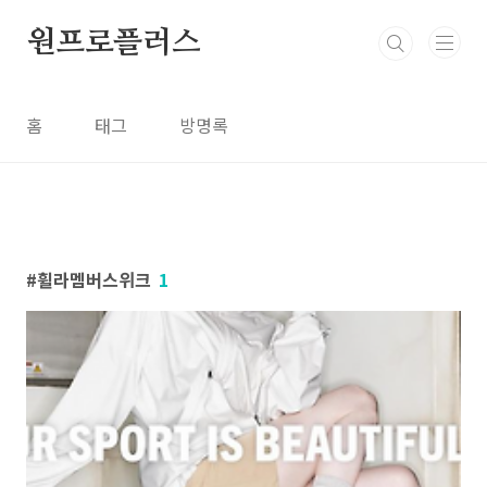
본문 바로가기
원프로플러스
홈
태그
방명록
휠라멤버스위크
1