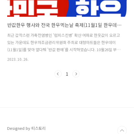
반값한우 행사와 전국 한우먹는날 축제(11월1일 한우데이 소프라이즈)
최근 갑작스런 가축전염병인 '럼피스킨병' 확산 여파로 한웃값이 오르고
있는 가운데도 한우자조금관리위원회 주최로 대형마트들은 한우데이
(11월1일)를 맞아 앞다퉈 '반값 판매'를 시작하였습니다. 10월26일 부터
최장11월5일까지 전국 대형마트, 온라인몰, 농.축협 하나로마트, 기타
2023. 10. 26.
매장 등에서 전국적으로 반값 한우 세일이 진행이되며, 사전 확보된 물량
이 한정되어 있기에 할인판매행사 매장 확인 후 빠르게 구매하시는 것을
1
추천드립니다. 한우할인판매 행사 매장 확인하기 럼피스킨병 확산에 최
근 한웃값이 10% 넘게 올랐지만, 대형마트들은 한우데이 행사를 앞두고
최대 두달 전 물량을 확보 였고, 1등급 등심 소비자 평균가 100g 1만원에
서 6~5천원 안팎으로 판매를 진행 한다고 합니다. 한우 유명한곳 바로가
기 1..
Designed by 티스토리