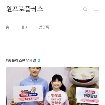
본문 바로가기
원프로플러스
홈
태그
방명록
홈플러스한우세일
2