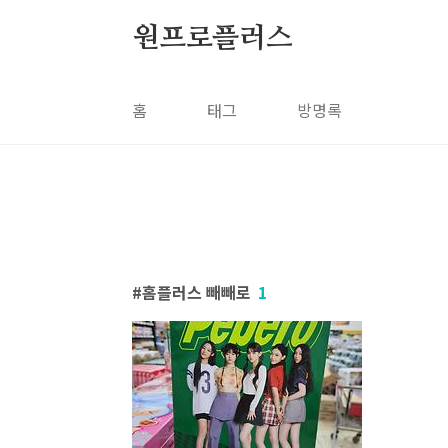
본문 바로가기
원프로플러스
홈
태그
방명록
홈플러스 빼빼로
1