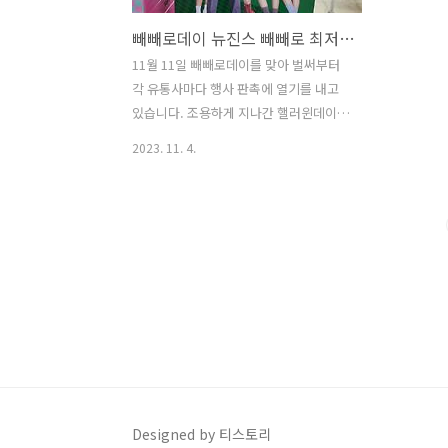
빼빼로데이 뉴진스 빼빼로 최저가 득템하기
11월 11일 빼빼로데이를 맞아 벌써부터
각 유통사마다 행사 판촉에 열기를 내고
있습니다. 조용하게 지나간 핼러윈데이를
대신해서 다양한 세대별로 친구, 연인, 가
2023. 11. 4.
족 그리고 수능을 앞둔 수험생 격려 선물
등으로 다양한 빼빼로 상품을 고르는데
재미가 느껴집니다. 다양한 캐릭터 협업
상품들 중 뉴진스 빼빼로가 단연 첫번째
로 눈길과 손길이 갑니다. 뉴진스 빼빼로
의 다양한 상품과 최저가로 구매할 수 있
는 팁을 알려드립니다. 빼빼로 최저가 구
매하러 가기 1. 뉴진스 빼빼로 최저가 구
매팁 1) 홈플러스 11월11일 빼빼로데이
맞이 '스위트 페스티벌'과 11월 16일
2024학년도 대학수학능력시험 맞이 '수
능 응원·건강 추천템' 행 사를 합니다. 그
Designed by 티스토리