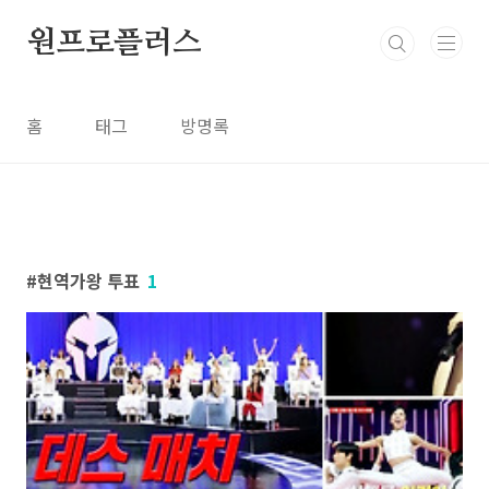
본문 바로가기
원프로플러스
홈
태그
방명록
현역가왕 투표
1