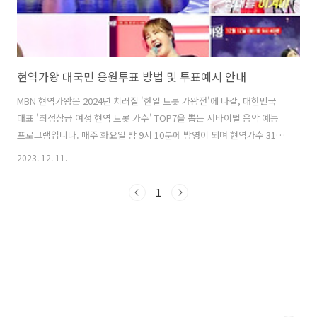
현역가왕 대국민 응원투표 방법 및 투표예시 안내
MBN 현역가왕은 2024년 치러질 '한일 트롯 가왕전'에 나갈, 대한민국
대표 '최정상급 여성 현역 트롯 가수' TOP7을 뽑는 서바이벌 음악 예능
프로그램입니다. 매주 화요일 밤 9시 10분에 방영이 되며 현역가수 31팀
의 불꽃 튀는 대결로 2회 만에 시청률 10%에 육박하는 관심과 인기 그리
2023. 12. 11.
고 매회 역대급 무대를 선보이며 화제성을 올킬하고 있습니다. 현역가왕
대국민 응원투표는 한 아이디 당 하루 한 번 가능하며, 최고의 가수 7인을
1
투표로 응원할 수 있으니, 적극적인 동참으로 재미와 흥미를 더해가시기
바랍니다. 1. 대국민 응원투표 방법 : 대국민 응원투표는 "네이버 NOW"
모바일 앱(현역가왕)에서만 가능합니다. 하단의 버튼을 누르면 바로 참
여 가능합니다. 1) 스마트폰에서 네이버 NOW 앱 접속..