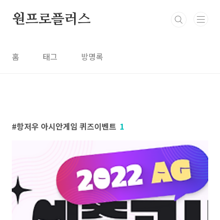
본문 바로가기
원프로플러스
홈
태그
방명록
항저우 아시안게임 퀴즈이벤트
1