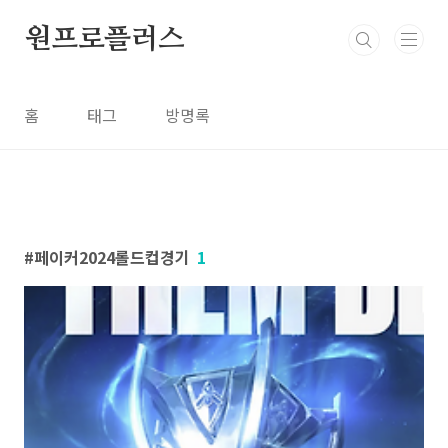
본문 바로가기
원프로플러스
홈
태그
방명록
페이커2024롤드컵경기
1