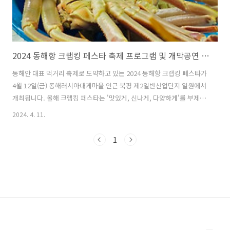
2024 동해항 크랩킹 페스타 축제 프로그램 및 개막공연 가수 라인업 정보
동해안 대표 먹거리 축제로 도약하고 있는 2024 동해항 크랩킹 페스타가
4월 12일(금) 동해러시아대게마을 인근 북평 제2일반산업단지 일원에서
개최됩니다. 올해 크랩킹 페스타는 '맛있게, 신나게, 다양하게'를 부제로
오는 15일까지 진행되며, 축제 개막공연에는 인기가수 장민호, 울랄라세
2024. 4. 11.
션, 박구윤, 윤태화 등이 축제의 장을 빛내줄 예정입니다. 행사 기간 중에
는 1㎏ 내외의 신선한 러시아산 활대게를 시중가 보다 저렴한 3만 원에
1
구입할 수 있으니, 화창한 봄날 동해시에서 신선하고 저렴한 러시아산 크
랩을 먹으며 특별한 감동과 여유로움을 만끽할 수 있는 기회 되시기 바랍
니다. 행사 바로가기 1. 2024 동해항 크랩킹 페스타 축제 개요 일시 :
2024.04.12(금) ~ 2024.04.15(월) 장소 : ..