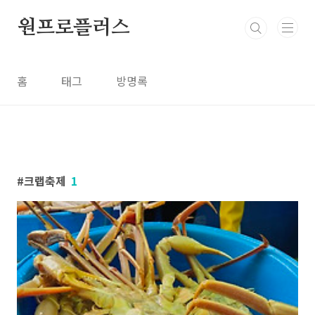
본문 바로가기
원프로플러스
홈
태그
방명록
크랩축제
1