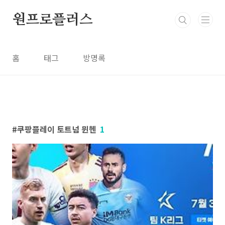
본문 바로가기
원프로플러스
홈
태그
방명록
쿠팡플레이 토트넘 뮌헨
1