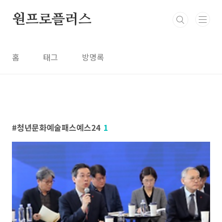
본문 바로가기
원프로플러스
홈
태그
방명록
청년문화예술패스예스24
1