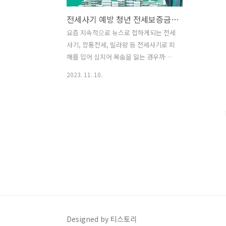
전세사기 예방 청년 전세보증금 반환보증 보증료 지원 방법
요즘 지속적으로 뉴스로 접하게되는 전세
사기, 깡통전세, 빌라왕 등 전세사기로 피
해를 입어 심지어 목숨을 잃는 경우까지
발생하고 있어, 신혼부부, 청년, 사회 초
2023. 11. 10.
년분들의 전세계약이 쉽지가 않으며, 이
에 국토교통부와 17개 지자체가 청년 임
차인의 전세보증금 미반환 피해 예방 및
주거 안정성 강화를 위해 가입한 전세보
증, 보증료를 지원하는 사업으로 보증보
험료를 최대 30만원까지 지원하는 사업이
있으니, 알아보도록 하겠습니다. 보증료
신청 바로가기 전세 월세 등 임차주택은
들어갈때도 중요하지만 나올때는 더 중요
합니다. 특히 계약 종료시 전세보증금 반
환이 중요하며, 이와 관련해서 만 19~39
세 무주택 청년들을 대상으로 2023년 1월
Designed by 티스토리