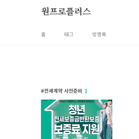
본문 바로가기
원프로플러스
홈
태그
방명록
전세계약 사전준비
1