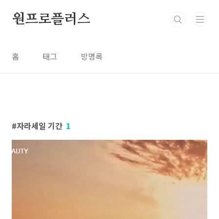
본문 바로가기
원프로플러스
홈
태그
방명록
자라세일 기간
1