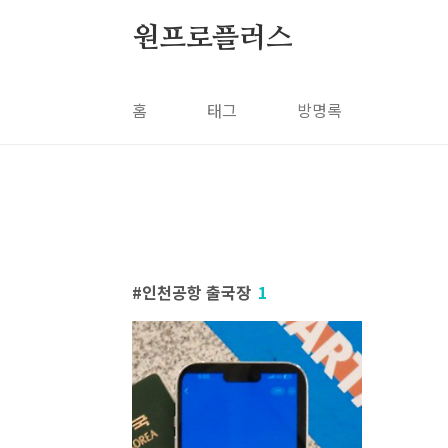
본문 바로가기
원프로플러스
홈
태그
방명록
인천공항 출국장
1