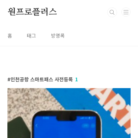
본문 바로가기
원프로플러스
홈
태그
방명록
인천공항 스마트패스 사전등록
1