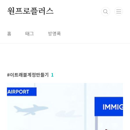
본문 바로가기
원프로플러스
홈
태그
방명록
이트래블계정만들기
1