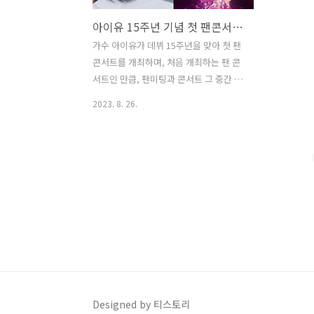
아이유 15주년 기념 첫 팬콘서트 예약하기
가수 아이유가 데뷔 15주년을 맞아 첫 팬
콘서트를 개최하며, 처음 개최하는 팬 콘
서트인 만큼, 팬미팅과 콘서트 그 중간 사
이의 분위기가 될 전망입니다. 음악은 물
2023. 8. 26.
론, 아이유와 유애나가 함께한 과거와 앞
으로 함께할 미래에 대해 밀도 있게 대화
하는 시간까지 '아이유애나'가 결속력을
돈독히 다지는 시간들로 꾸려질 예정이라
고 합니다. 아이유 팬콘서트 티켓 오픈 예
약 확인하기 1. 아이유 팬콘서트 정보 공
연명 : 2023 아이유 팬콘서트 'I+UN1
VER5E' 공연일시 : 2023년 9월 23일(토)
18:00 / 9월 24일(일) 17:00 공연장 :
KSPO DOME 티켓가격 : 일반 예매 : R석
99,000원 / S석 88,000원 / A석 77,000
원, 선예매 : R석 88,000원 / S석 77,0..
Designed by 티스토리