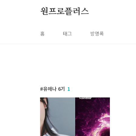
본문 바로가기
원프로플러스
홈
태그
방명록
유애나 6기
1