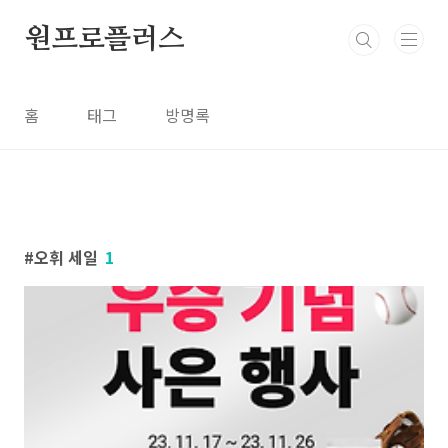
본문 바로가기
원프로플러스
홈
태그
방명록
오휘 세일
1