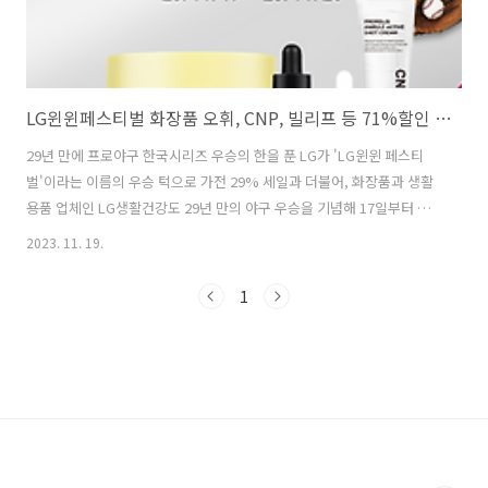
LG윈윈페스티벌 화장품 오휘, CNP, 빌리프 등 71%할인 득템하기
29년 만에 프로야구 한국시리즈 우승의 한을 푼 LG가 'LG윈윈 페스티
벌'이라는 이름의 우승 턱으로 가전 29% 세일과 더불어, 화장품과 생활
용품 업체인 LG생활건강도 29년 만의 야구 우승을 기념해 17일부터 재
고 소진 때까지 ‘오휘’ ‘CNP’ 같은 자사 대표 브랜드 제품을 71% 할인한
2023. 11. 19.
‘29%’ 가격과 기본29%할인에 반값할인까지 대박행사를 온라인 직영몰
에서 진행하고 있습니다. 이번 행사를 통해 저렴하게 구매할 수 있는 기
1
회이니, 재고 소진 전 빠르게 득템 하시기 바랍니다. 1. 오휘 오휘 할인 득
템 바로가기 2. CNP CNP 반값 할인 바로가기 3. 숨37도 숨 37도 할인 바
로가기 4. 비욘드 비욘드 특가 바로가기 함께 보면 좋은 글 LG윈윈페스티
벌 가전 29%할인 제품 득템하기 29년 만..