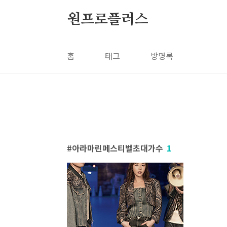
본문 바로가기
원프로플러스
홈
태그
방명록
아라마린페스티벌초대가수
1