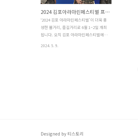
2024 김포아라마린페스티벌 프로그램 및 축하공연 라인업 정보
'2024 김포 아라마린페스티벌'이 더욱 풍
성한 볼거리, 즐길거리로 6월 1~2일 개최
됩니다. 오직 김포 아라마린페스티벌에서
만 즐길 수 있는 귀여운 장난감 오리들의
2024. 5. 9.
레이싱(덕레이스 프로그램)뿐만 아니라,
물‧환경을 테마로 수상레저체험, 마린랜
드(물놀이존), 문화콘서트, 에코체험부스
및 각종 이벤트를 제공하여 남녀노소 즐
길 수 있는 축제의 장을 마련합니다. 1.
2024 김포아라마린페스티벌 축제정보기
간 : 2024년 6월 1일(토) ~ 6월 2일(2일
간)장소 : 김포 아라마린 일원 (아라마린
센터 : 김포시 아라육로 270번 길 73)행사
내용 : 물, 환경 주제로 한 체험 중심 축제
운영 등 다양한 프로그램​문의 김포시 관
광진흥과 031-980-5112 / 케이워터운영
Designed by 티스토리