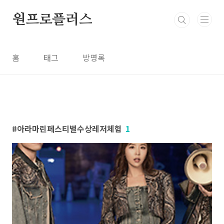
본문 바로가기
원프로플러스
홈
태그
방명록
아라마린페스티벌수상레저체험
1