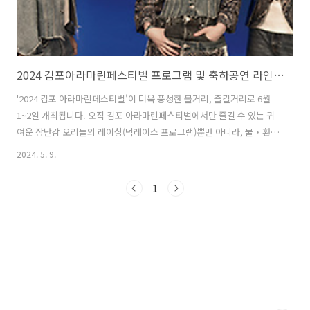
2024 김포아라마린페스티벌 프로그램 및 축하공연 라인업 정보
'2024 김포 아라마린페스티벌'이 더욱 풍성한 볼거리, 즐길거리로 6월
1~2일 개최됩니다. 오직 김포 아라마린페스티벌에서만 즐길 수 있는 귀
여운 장난감 오리들의 레이싱(덕레이스 프로그램)뿐만 아니라, 물‧환경
을 테마로 수상레저체험, 마린랜드(물놀이존), 문화콘서트, 에코체험부
2024. 5. 9.
스 및 각종 이벤트를 제공하여 남녀노소 즐길 수 있는 축제의 장을 마련
합니다. 1. 2024 김포아라마린페스티벌 축제정보기간 : 2024년 6월 1
1
일(토) ~ 6월 2일(2일간)장소 : 김포 아라마린 일원 (아라마린센터 : 김포
시 아라육로 270번 길 73)행사 내용 : 물, 환경 주제로 한 체험 중심 축제
운영 등 다양한 프로그램​문의 김포시 관광진흥과 031-980-5112 / 케이
워터운영관리 031-999-7833 ..