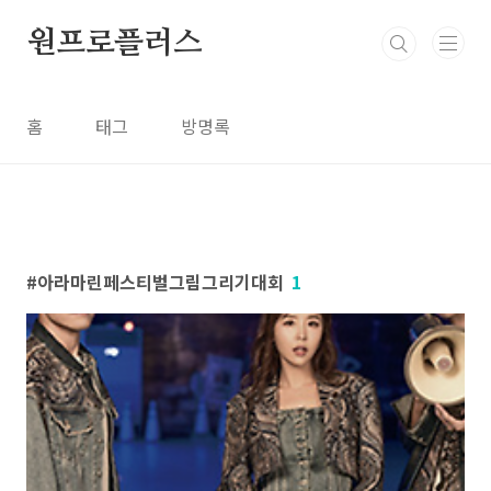
본문 바로가기
원프로플러스
홈
태그
방명록
아라마린페스티벌그림그리기대회
1