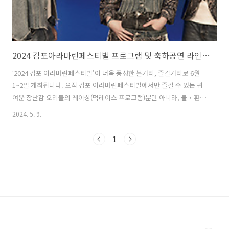
2024 김포아라마린페스티벌 프로그램 및 축하공연 라인업 정보
'2024 김포 아라마린페스티벌'이 더욱 풍성한 볼거리, 즐길거리로 6월
1~2일 개최됩니다. 오직 김포 아라마린페스티벌에서만 즐길 수 있는 귀
여운 장난감 오리들의 레이싱(덕레이스 프로그램)뿐만 아니라, 물‧환경
을 테마로 수상레저체험, 마린랜드(물놀이존), 문화콘서트, 에코체험부
2024. 5. 9.
스 및 각종 이벤트를 제공하여 남녀노소 즐길 수 있는 축제의 장을 마련
합니다. 1. 2024 김포아라마린페스티벌 축제정보기간 : 2024년 6월 1
1
일(토) ~ 6월 2일(2일간)장소 : 김포 아라마린 일원 (아라마린센터 : 김포
시 아라육로 270번 길 73)행사 내용 : 물, 환경 주제로 한 체험 중심 축제
운영 등 다양한 프로그램​문의 김포시 관광진흥과 031-980-5112 / 케이
워터운영관리 031-999-7833 ..