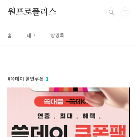
본문 바로가기
원프로플러스
홈
태그
방명록
쓱데이 할인쿠폰
1