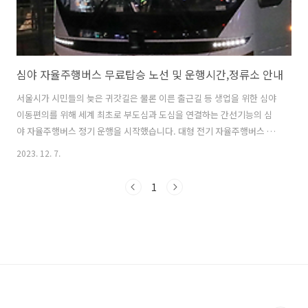
심야 자율주행버스 무료탑승 노선 및 운행시간,정류소 안내
서울시가 시민들의 늦은 귀갓길은 물론 이른 출근길 등 생업을 위한 심야
이동편의를 위해 세계 최초로 부도심과 도심을 연결하는 간선기능의 심
야 자율주행버스 정기 운행을 시작했습니다. 대형 전기 자율주행버스 2
대가 합정역과 동대문역에서 각각 23시 30분에 출발해 70분 간격으로
2023. 12. 7.
순환합니다. 돌발 상황에 대처하기 위한 운전사가 탑승해 있으며, 현재
A21번 버스는 무료로 운행 중이며 이듬해 상반기에 유료 전환된다고 하
1
니, 노선과 운행시간 및 정류소 등 정보를 알려드립니다. 1. 심야 A21번
버스 운행 안내 대 수: 2대(예비차 1대 포함 총 3대) 요 금: 무료(2024년
상반기 내 유료 예정) 탑승방법: 교통카드 태그 후 무료 승차 * 당분간 무
료로 운행하지만 승하차시 반드시 교통카드 태그 필요 * 미 ..