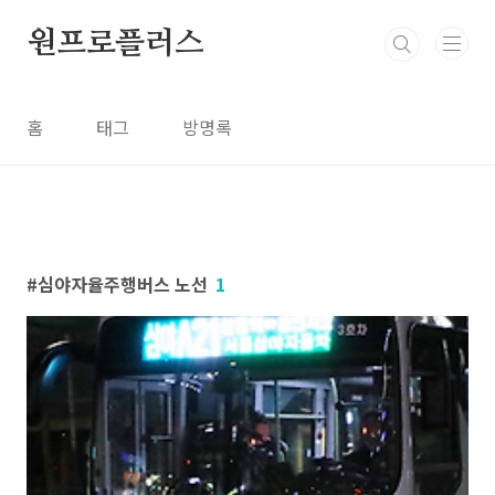
본문 바로가기
원프로플러스
홈
태그
방명록
심야자율주행버스 노선
1