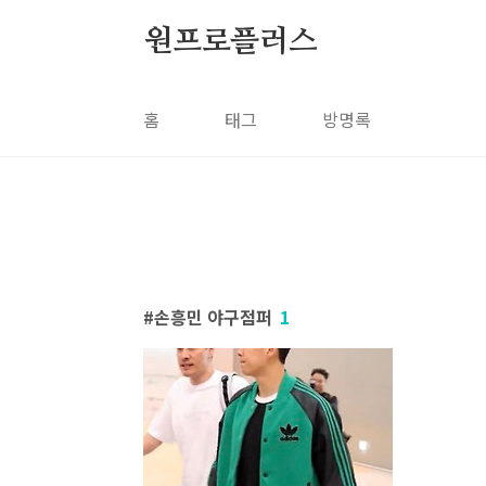
본문 바로가기
원프로플러스
홈
태그
방명록
손흥민 야구점퍼
1