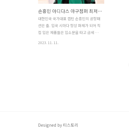
손흥민 아디다스 야구점퍼 최저가 구매하기
대한민국 국가대표 캡틴 손흥민의 공항패
션은 출. 입국 시마다 항상 화제가 되어 직
접 입은 제품들은 입소문을 타고 금세 인
기가 급상승하여 품절되곤 합니다. 지난
2023. 11. 11.
10월 평가전 후 출국 시 입은 그린색 아디
다스 야구점퍼 또한 임팩트가 강해서 각
종 SNS에서도 화제였습니다. 고가의 제
품들은 구매가 엄두가 서지 않을 때도 많
지만 아디다스 야구점퍼는 중저가에 어렵
지 않게 구매가 가능하여 최저가 구매경
로를 알려드리며, 품절되기 전 득템하실
수 있는 기회가 되었으면 합니다. 손흥민
점퍼 최저가 바로가기 1. 제품정보 제품명
: 아디다스 오리지널 : 봄버 재킷 HZ0696
아디다스오리지널 데일리 루즈핏 바시티
재킷 봄버재킷 그린/블랙 색상 : 그린 / 블
Designed by 티스토리