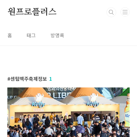
본문 바로가기
원프로플러스
홈
태그
방명록
센텀맥주축제정보
1