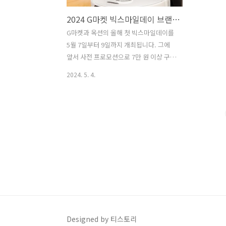
2024 G마켓 빅스마일데이 브랜드라인업 및 고액쿠폰 사전발급방법
G마켓과 옥션의 올해 첫 빅스마일데이를
5월 7일부터 9일까지 개최됩니다. 그에
앞서 사전 프로모션으로 7만 원 이상 구매
시 최대 15만 원까지 할인 가능한 15% 할
2024. 5. 4.
인쿠폰을 사전 신청고객에게만 지급합니
다. 올해는 1000억원 규모의 혜택을 선보
이는 등 더욱 강력한 빅스마일데이를 준
비했다고 하니, 미리 쿠폰 발급 및 특가 득
템쇼핑의 기회를 놓치지 마시기 바랍니
다. 1.‘기다렸어 빅스마일데이’ 얼리버드
할인 사전 쿠폰 발급 프로모션 발급기간 :
5월 3일 부터 6일까지쿠폰발급일 : 5월 7
일 일괄지급쿠폰할인 : 15%할인쿠폰(7만
원 이상 구매 시 최대 15만 원 할인)15%
할인쿠폰 발급 바로가기 G마켓 로보
락 바로가기 2. 빅스마일데이 브랜드 라
Designed by 티스토리