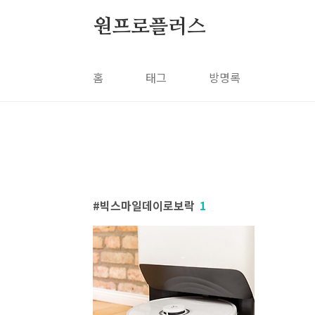
본문 바로가기
원프로플러스
홈
태그
방명록
빅스마일데이로보락
1