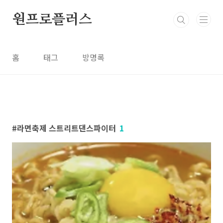
본문 바로가기
원프로플러스
홈
태그
방명록
라면축제 스트리트댄스파이터
1