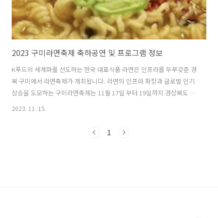
2023 구미라면축제 축하공연 및 프로그램 정보
K푸드의 세계화를 선도하는 한국 대표식품 라면은 인프라를 두루갖춘 경
북 구미에서 라면축제가 개최됩니다. 라면의 인프라 확장과 글로벌 인기
상승을 도모하는 구미라면축제는 11월 17일 부터 19일까지 경상북도 구
미시 구미역 일원에서 3일간 개최됩니다. 다양한 라면과 먹거리, 즐길거
2023. 11. 15.
리의 프로그램으로 풍성하게 준비되어, 또한 개막축하공연 및 먹방쇼와
연예인들의 공연등 과 함께 축제의 재미와 열기를 느낄 수 있으니, 축제
1
의 정보를 미리 확인하시기 바랍니다. 구미라면축제 바로가기 1. 라면축
제 개막식 및 축하공연 일시 : 2023. 11. 17 (금) 17:00 – 19:00 위치 : 구
미라면 축제 메인무대 위 구성 : 개막식, 개막 퍼포먼스, 개막 축하공연
(가수 민경훈, 이보람, 김은경X올담 등) 라면축제 프로..