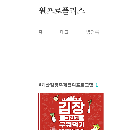
본문 바로가기
원프로플러스
홈
태그
방명록
괴산김장축제참여프로그램
1