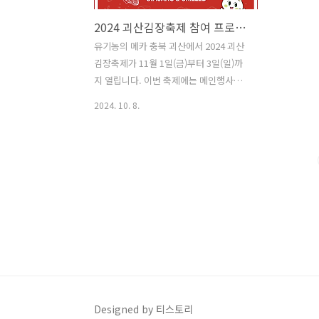
2024 괴산김장축제 참여 프로그램 예약하기
유기농의 메카 충북 괴산에서 2024 괴산
김장축제가 11월 1일(금)부터 3일(일)까
지 열립니다. 이번 축제에는 메인행사로
다양한 김장체험 행사가 있습니다. 좋은
2024. 10. 8.
재료와 합리적인 가격으로 올해 김장을
해결할 수 있으니, 사전예약 마감 전 빠르
게 예약하시기 바랍니다. 사전예약 프로
그램 바로가기 >> 원스톱 김장 담그
기 1) 기본정보일시 : 11/1 ~3 3일간 (회
차별 50팀 / 총 500팀)내용 : 축제 행사장
에서 김장을 담궈가는 예약 상품장소 : 괴
산유기농엑스포광장 막구조물 " 원-스톱
김장 구역"운영방식 : 체험에서 운반까지
원스톱 김장 서비스- 주차장에서 주차하
고 개별적으로 체험예약 장소로 이동- 전
동카트로 차량까지 김장통 운반 빛 트렁
Designed by 티스토리