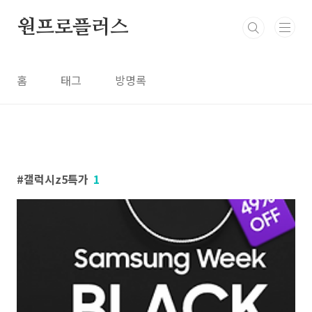
본문 바로가기
원프로플러스
홈
태그
방명록
갤럭시z5특가
1