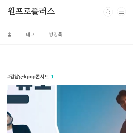
본문 바로가기
원프로플러스
홈
태그
방명록
강남g-kpop콘서트
1