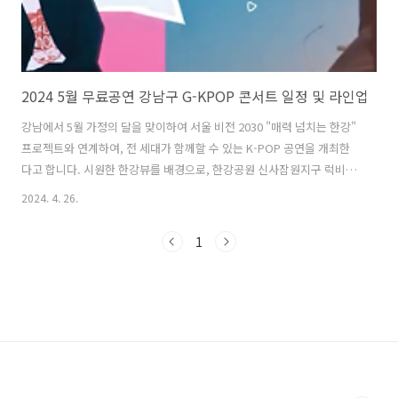
2024 5월 무료공연 강남구 G-KPOP 콘서트 일정 및 라인업
강남에서 5월 가정의 달을 맞이하여 서울 비전 2030 "매력 넘치는 한강"
프로젝트와 연계하여, 전 세대가 함께할 수 있는 K-POP 공연을 개최한
다고 합니다. 시원한 한강뷰를 배경으로, 한강공원 신사잠원지구 럭비장
에서 펼쳐지는 공연은 4,000여 석의 규모로 지정 좌석, 스탠딩석, 피크닉
2024. 4. 26.
존 등 무료로 누구나 5월 한강 콘서트를 즐기실 수 있습니다. 콘서트 일정
및 라인업 확인하시고 즐거운 무료 K POP 콘서트를 즐기시길 바랍니
1
다. G-KPOP 바로가기 1. 2024 G-KPOP 콘서트 개요일시｜2024. 5.
11.(토) 19:00~21:30장소｜한강공원 신사잠원지구 럭비장관람방법｜
13시부터 티켓박스에서 입장팔찌 배부 후 바로 선착순 입장(무료입장)유
튜브 생중계｜1theK Live, 강남구청 채널..